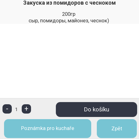
Закуска из помидоров с чесноком
200гр
сыр, помидоры, майонез, чеснок)
-
+
Do košíku
1
Poznámka pro kuchaře
Zpět