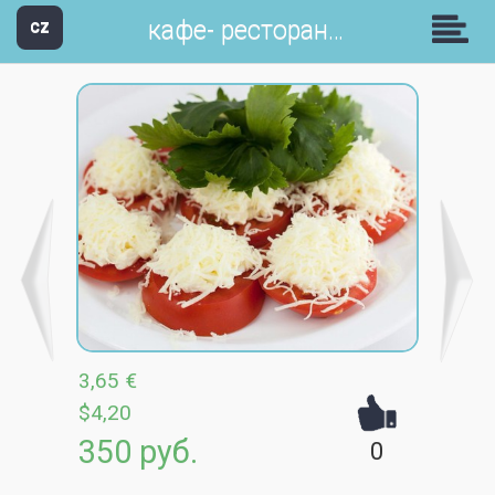
кафе- ресторан Апшерон
CZ
3,65 €
$4,20
350 руб.
0