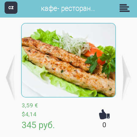
кафе- ресторан Апшерон
CZ
3,59 €
$4,14
345 руб.
0