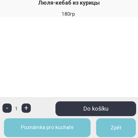
Люля-кебаб из курицы
180гр
-
+
Do košíku
1
Poznámka pro kuchaře
Zpět