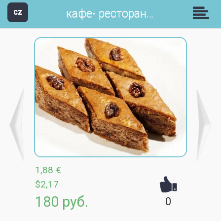
кафе- ресторан Апшерон
CZ
1,88 €
$2,17
180 руб.
0