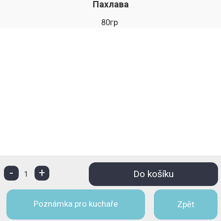
Пахлава
80гр
-
+
Do košíku
1
Poznámka pro kuchaře
Zpět