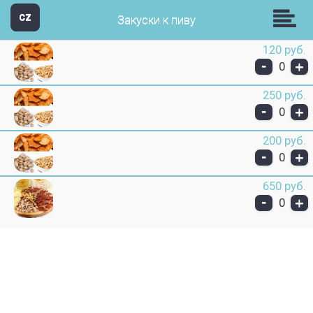
кафе- ресторан Апшерон
CZ
Закуски к пиву
120 руб.
-
+
0
250 руб.
-
+
0
200 руб.
-
+
0
650 руб.
-
+
0