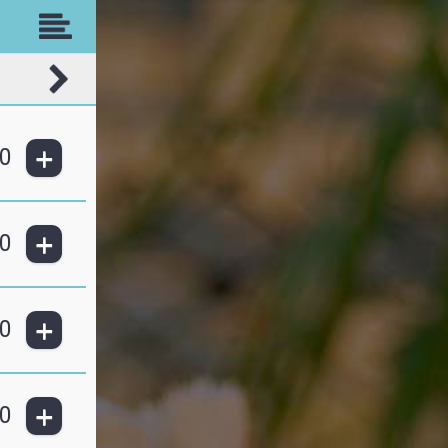
+
0
+
0
+
0
+
0