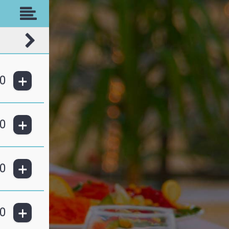
+
0
+
0
+
0
+
0