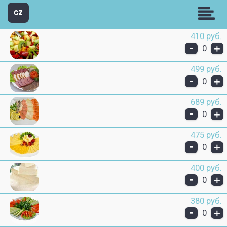
кафе- ресторан Апшерон
CZ
410 руб.
-
+
0
499 руб.
-
+
0
689 руб.
-
+
0
475 руб.
-
+
0
400 руб.
-
+
0
380 руб.
-
+
0