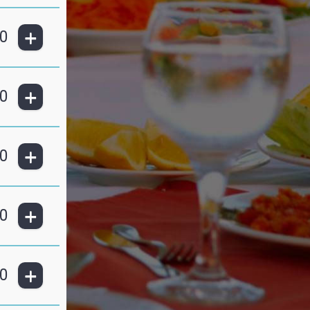
+
0
+
0
+
0
+
0
+
0