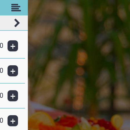
+
0
+
0
+
0
+
0